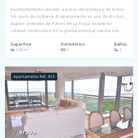
Excelentemente ubicado a pasos de la playa y de todos
los spots de La Barra. El apartamento es uno de los dos
duplex centrales de Palcos de La Posta. Excelente
calidad constructiva. En la planta principal cuenta con
living comedor y cocina integrada todo con salida a la
Superficie
Dormitorios
Baños
terraza con parrilla. Toilette. Dos suites. En planta alta se
2
238 m
3
3
encuentra la master suite con su amplia terraza donde
se pueden disfrutar de los más lindos atardeceres.
Posee dependencia de servicio en planta baja en el
edificio. Cochera. Amenities: Servicio de limpieza diario.
Apartamento Ref. 615
Wifi de alta velocidad. Laundry, SUM y GYM. consulte por
más información!
Brava