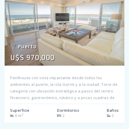
información!
Puerto
U$S 970,000
Penthouse con vista impactante desde todos los
ambientes al puerto, la isla Gorriti y a la ciudad. Torre de
categoría con ubicación estratégica a pasos del centro
financiero, gastronómico, náutico y a pocas cuadras de
la Playa Mansa. Recepción las 24 hs del día con control
Superficie
Dormitorios
Baños
de ingreso, servicio de mucamas, piscina climatizada,
2
0 m
2
2
solárium, sala de relax y sauna seco y húmedo.
Totalmente a nuevo con los detalles que lo hacen