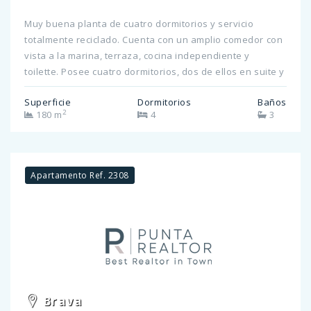
Muy buena planta de cuatro dormitorios y servicio
totalmente reciclado. Cuenta con un amplio comedor con
vista a la marina, terraza, cocina independiente y
toilette. Posee cuatro dormitorios, dos de ellos en suite y
dos comparten un baño. Tiene dependencia de servicio
Superficie
Dormitorios
Baños
con baño. La calefacción es por paneles de bajo
2
180 m
4
3
consumo en toda la planta y aires acondicionados en el
living. Cuenta con garage en subsuelo y baulera.
Consulte por más información.
Apartamento Ref. 2308
Brava