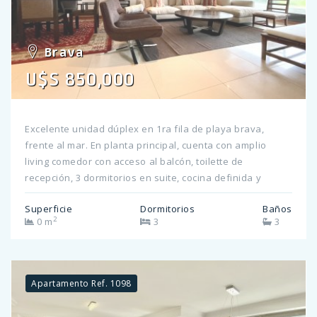
Brava
U$S 850,000
Excelente unidad dúplex en 1ra fila de playa brava,
frente al mar. En planta principal, cuenta con amplio
living comedor con acceso al balcón, toilette de
recepción, 3 dormitorios en suite, cocina definida y
dependencia de servicio en suite. En planta baja, a la
Superficie
Dormitorios
Baños
cual se accede descendiendo por escalera en el living,
2
0 m
3
3
encontramos un gran playroom con salida a precioso
jardin parquizado y parrilla propia. Garaje en subsuelo
Apartamento Ref. 1098