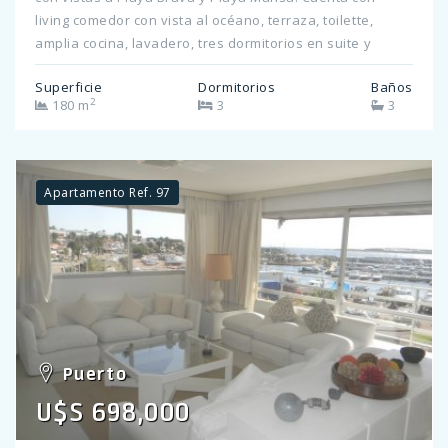
living comedor con vista al océano, terraza, toilette,
amplia cocina, lavadero, tres dormitorios en suite y
garaje en subsuelo. Amenities. Consulte por más
Superficie
Dormitorios
Baños
información!
2
180 m
3
3
Apartamento Ref. 97
Puerto
U$S 698,000