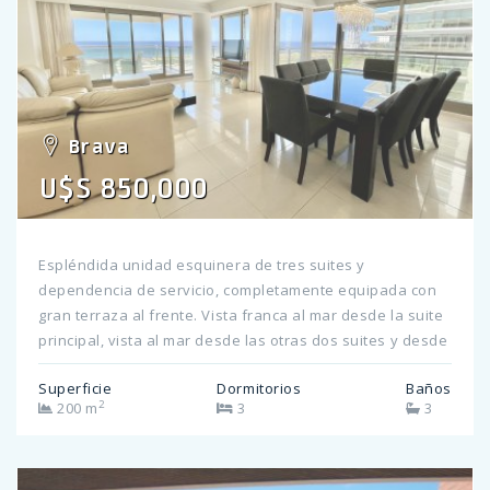
Brava
U$S 850,000
Espléndida unidad esquinera de tres suites y
dependencia de servicio, completamente equipada con
gran terraza al frente. Vista franca al mar desde la suite
principal, vista al mar desde las otras dos suites y desde
el dormitorio de servicio que está equipado como una
Superficie
Dormitorios
Baños
cuarta suite con dos camas single. Calefacción por losa
2
200 m
3
3
radiante sectorizada y aire acondicionado. Ideal para
disfrutar todo el año! Amenities: Piscina exterior central
de 30 mts Snack bar Piscina interior climatizada en cada