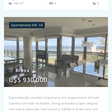
2
180 m
3
3
baño. Losa radiante, vidrios dobles, aire acondiciodo.
Garage. Ideal para vivir todo el año. Amenities. Precios
de Alquiler: 1ª Quin. Febrero: USD 12000 2ª Quin. Febrero:
USD 12000 Consulte por más información!
Apartamento Ref. 54
Brava
U$S 930,000
Espectacular unidad esquinera con supervistas al mar!
Cuenta con hall recibidor, living comedor super amplio
con mesa para diez personas y salida a la terraza con