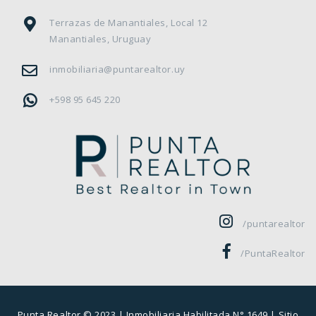
Terrazas de Manantiales, Local 12
Manantiales, Uruguay
inmobiliaria@puntarealtor.uy
+598 95 645 220
/puntarealtor
/PuntaRealtor
Punta Realtor © 2023 |
Inmobiliaria Habilitada N° 1649
| Sitio