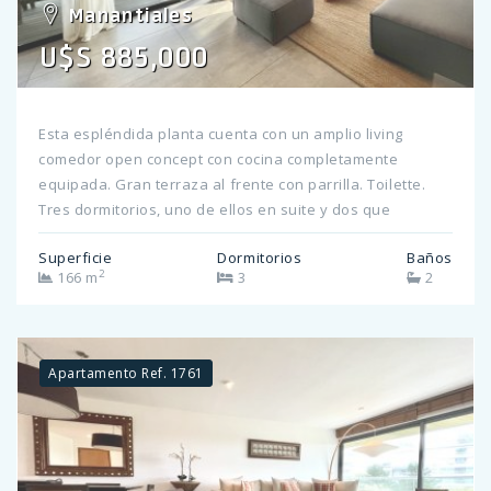
como en el SPA consulte por más información!
Manantiales
U$S 885,000
Esta espléndida planta cuenta con un amplio living
comedor open concept con cocina completamente
equipada. Gran terraza al frente con parrilla. Toilette.
Tres dormitorios, uno de ellos en suite y dos que
comparten un baño. La master suite y el segundo
Superficie
Dormitorios
Baños
dormitorio tienen salida a la segunda terraza con vista a
2
166 m
3
2
la pileta. Espectacular vista al océano desde el living y la
cocina. Dos cocheras techadas. El edificio cuenta con:
Servicio de playa, servicio de mucama diario, pileta, gran
gimnasio y laundry. Consulte por más información!
Apartamento Ref. 1761