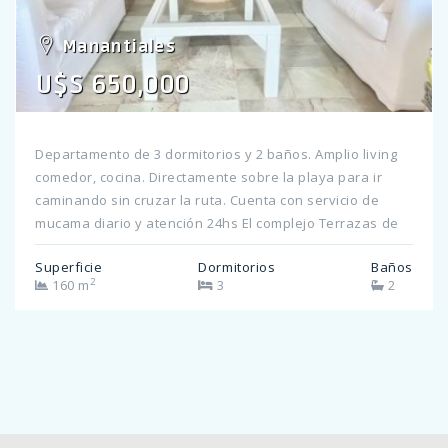
Manantiales
U$S 650,000
Departamento de 3 dormitorios y 2 baños. Amplio living
comedor, cocina. Directamente sobre la playa para ir
caminando sin cruzar la ruta. Cuenta con servicio de
mucama diario y atención 24hs El complejo Terrazas de
Manantiales ofrece: Servicio de playa Pileta exterior
Superficie
Dormitorios
Baños
climatizada Cafetería Servicio de mantenimiento
2
160 m
3
2
Playroom para chicos Vigilancia 24hs Precios de Alquiler:
Enero: USD 20000 1ª Quin. Enero: USD 12500 2ª Quin.
Enero: USD 9900 Febrero: USD 11000 1ª Quin. Febrero:
USD 6800 2ª Quin. Febrero: USD 5700 Consulte por más
información!