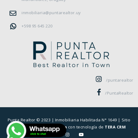
inmobiliaria@puntarealtor.uy
+598 95 645 220
/puntarealtor
/PuntaRealtor
Punta Realtor © 2023 |
Inmobiliaria Habilitada N° 1649
| Sitio
desarrollado por
Sierra
con tecnología de
TERA CRM