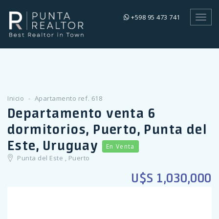
+598 95 473 741
Toggl
navig
Inicio
Apartamento ref. 618
Departamento venta 6
dormitorios, Puerto, Punta del
Este, Uruguay
En Venta
Punta del Este , Puerto
U$S 1,030,000