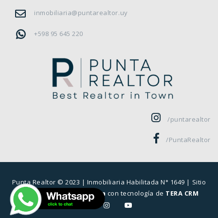
inmobiliaria@puntarealtor.uy
+598 95 645 220
/puntarealtor
/PuntaRealtor
Punta Realtor © 2023 |
Inmobiliaria Habilitada N° 1649
| Sitio
desarrollado por
Sierra
con tecnología de
TERA CRM