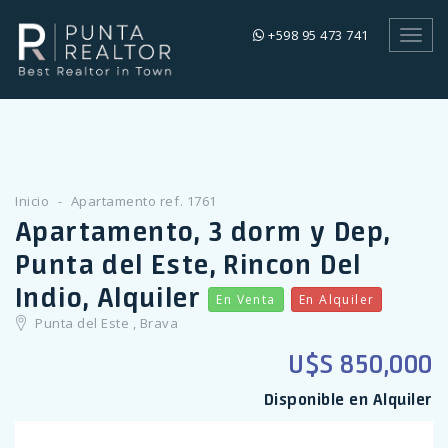
+598 95 473 741
Toggl
navig
Inicio
Apartamento ref. 1761
Apartamento, 3 dorm y Dep,
Punta del Este, Rincon Del
Indio, Alquiler
En Venta
En Alquiler
Punta del Este , Brava
U$S 850,000
Disponible en Alquiler