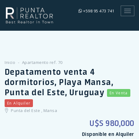
+598 95 473 741
Toggl
navig
Inicio
Apartamento ref. 70
Depatamento venta 4
dormitorios, Playa Mansa,
Punta del Este, Uruguay
En Venta
En Alquiler
Punta del Este , Mansa
U$S 980,000
Disponible en Alquiler