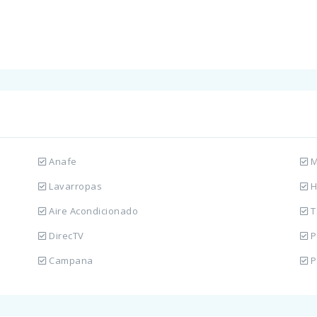
Anafe
M
Lavarropas
H
Aire Acondicionado
T
DirecTV
P
Campana
P