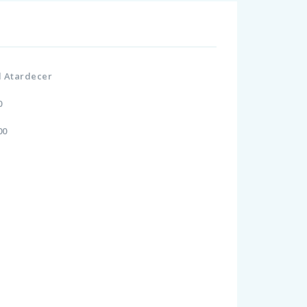
Al Atardecer
20
200
i
i
i
i