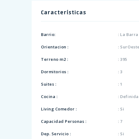
Características
Barrio:
: La Barr
Orientacion :
: SurOest
Terreno m2 :
: 395
Dormitorios :
: 3
Suites :
: 1
Cocina :
: Definid
Living Comedor :
: Si
Capacidad Personas :
: 7
Dep. Servicio :
: Si