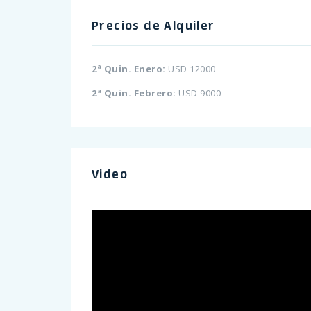
Precios de Alquiler
2ª Quin. Enero:
USD 12000
2ª Quin. Febrero:
USD 9000
Video