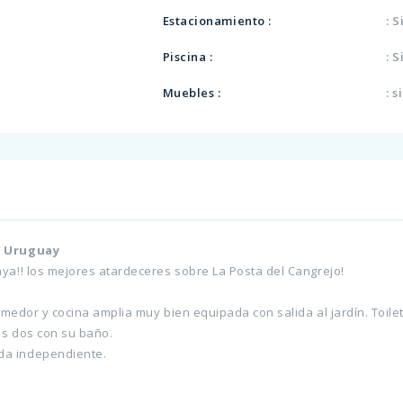
Estacionamiento :
: S
Piscina :
: S
o
Muebles :
: s
a, Uruguay
aya!! los mejores atardeceres sobre La Posta del Cangrejo!
comedor y cocina amplia muy bien equipada con salida al jardín. Toilet
ros dos con su baño.
da independiente.