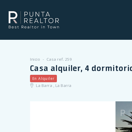
Inicio
Casa ref. 259
Casa alquiler, 4 dormitori
En Alquiler
La Barra , La Barra