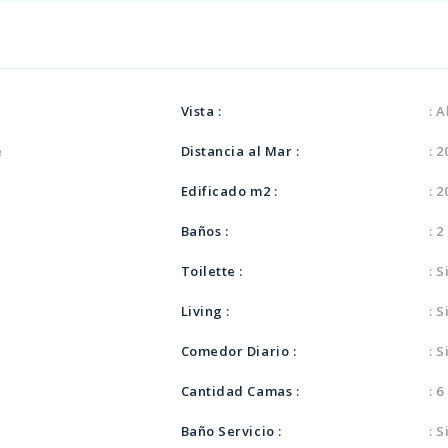
a
Vista :
: 
e
Distancia al Mar :
: 
Edificado m2 :
: 
Baños :
: 2
Toilette :
: S
a
Living :
: S
Comedor Diario :
: S
Cantidad Camas :
: 6
Baño Servicio :
: S