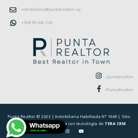
inmobiliaria@puntarealtor.uy
+598 95 645 220
/puntarealtor
/PuntaRealtor
Punta Realtor © 2023 |
Inmobiliaria Habilitada N° 1649
| Sitio
desarrollado por
Sierra
con tecnología de
TERA CRM