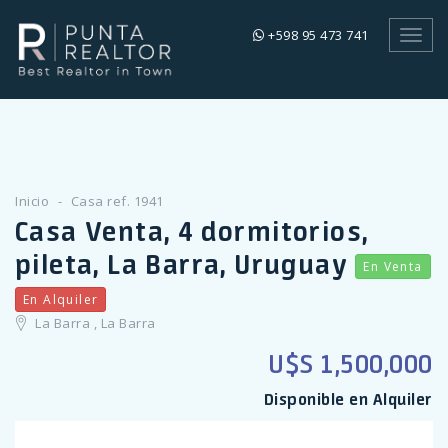
+598 95 473 741
Toggl
navig
Inicio
Casa ref. 1941
Casa Venta, 4 dormitorios,
pileta, La Barra, Uruguay
En Venta
En Alquiler
La Barra , La Barra
U$S 1,500,000
Disponible en Alquiler