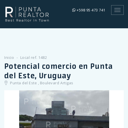
+598 95 473 741
Toggl
navig
Inicio
Local ref. 1482
Potencial comercio en Punta
del Este, Uruguay
Punta del Este , Boulevard Artigas