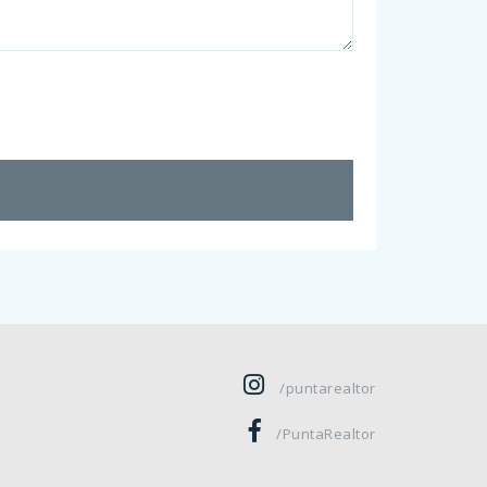
/puntarealtor
/PuntaRealtor