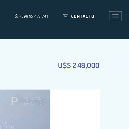
CONTACTO
+598 95 473 741
Toggle
navigat
U$S 248,000