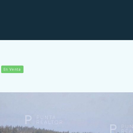
a
En Venta