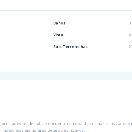
Baños
: 0
Vista
: 
Sup. Terreno has
: 
jores puestas de sol, se encuentra en una de las mas ricas faunas n
n magníficos ejemplares de arboles nativos.