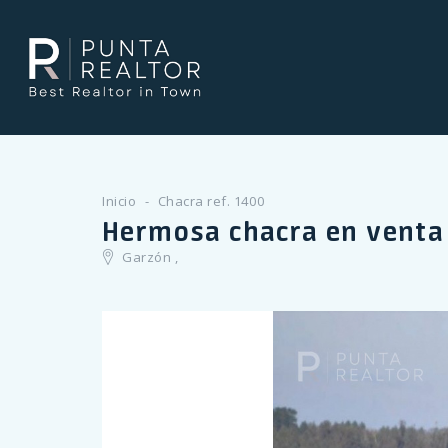
Inicio
Chacra ref. 1400
Hermosa chacra en vent
Garzón ,