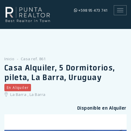
+598 95 473 741
Toggl
navig
Inicio
Casa ref. 861
Casa Alquiler, 5 Dormitorios,
pileta, La Barra, Uruguay
En Alquiler
La Barra , La Barra
Disponible en Alquiler