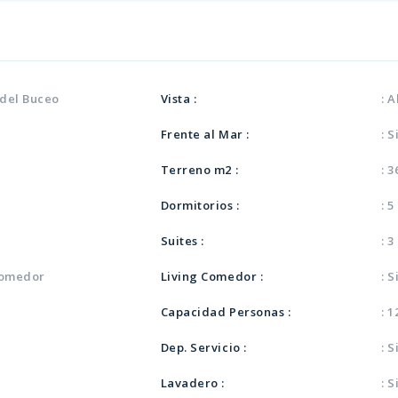
o del Buceo
Vista :
: 
Frente al Mar :
: S
Terreno m2 :
: 
Dormitorios :
: 5
Suites :
: 3
 comedor
Living Comedor :
: S
Capacidad Personas :
: 
Dep. Servicio :
: S
Lavadero :
: S