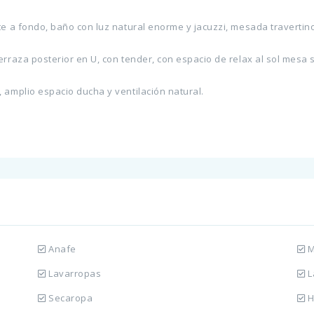
nte a fondo, baño con luz natural enorme y jacuzzi, mesada travert
erraza posterior en U, con tender, con espacio de relax al sol mesa s
, amplio espacio ducha y ventilación natural.
Anafe
M
Lavarropas
L
Secaropa
H