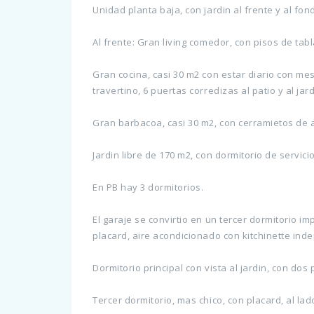
Unidad planta baja, con jardin al frente y al fon
Al frente: Gran living comedor, con pisos de tab
Gran cocina, casi 30 m2 con estar diario con m
travertino, 6 puertas corredizas al patio y al jar
Gran barbacoa, casi 30 m2, con cerramietos de al
Jardin libre de 170 m2, con dormitorio de servici
En PB hay 3 dormitorios.
El garaje se convirtio en un tercer dormitorio i
placard, aire acondicionado con kitchinette ind
Dormitorio principal con vista al jardin, con d
Tercer dormitorio, mas chico, con placard, al lad