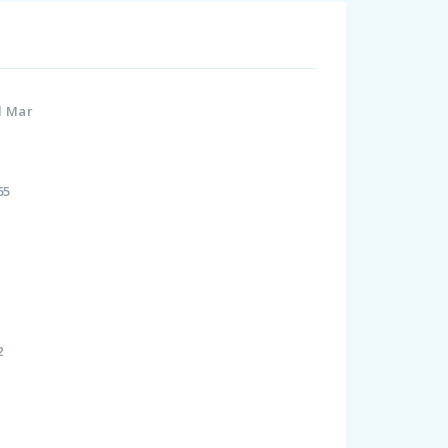
Al Mar
i
365
i
12
i
i