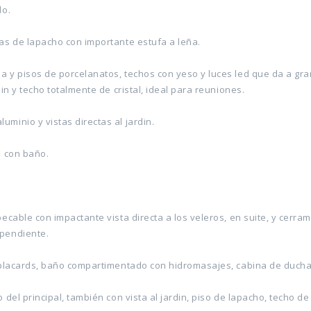
do.
las de lapacho con importante estufa a leña.
esa y pisos de porcelanatos, techos con yeso y luces led que da a g
din y techo totalmente de cristal, ideal para reuniones.
uminio y vistas directas al jardin.
o con baño.
mpecable con impactante vista directa a los veleros, en suite, y cerr
ependiente.
os placards, baño compartimentado con hidromasajes, cabina de ducha 
o del principal, también con vista al jardin, piso de lapacho, techo de