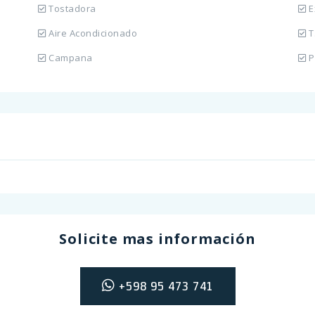
Tostadora
E
Aire Acondicionado
T
Campana
P
Solicite mas información
+598 95 473 741