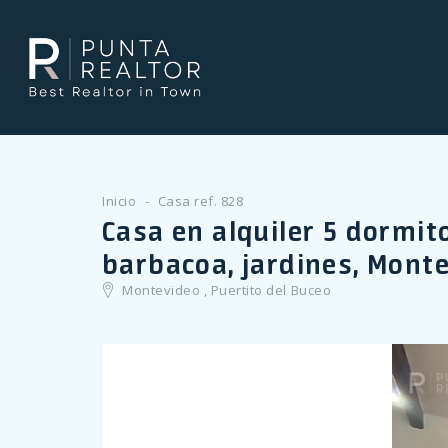
Inicio
Casa ref. 828
Casa en alquiler 5 dormitor
barbacoa, jardines, Mon
Montevideo , Puertito del Buceo