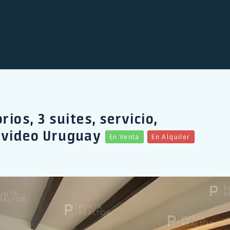
ios, 3 suites, servicio,
tevideo Uruguay
En Venta
En Alquiler