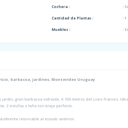
Cochera :
: S
Cantidad de Plantas :
: 1
Muebles :
: S
ervicio, barbacoa, jardines, Montevideo Uruguay
 jardin, gran barbacoa vidriada. A 100 metros del Liceo Frances. Idea
. 2 estufas s leña con tiraje perfecto.
cilmente retornable al estado anterior.