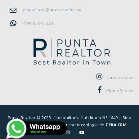
inmobiliaria@puntarealtor.uy
+598 95 645 220
/puntarealtor
/PuntaRealtor
Punta Realtor © 2023 |
Inmobiliaria Habilitada N° 1649
| Sitio
desarrollado por
Sierra
con tecnología de
TERA CRM