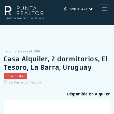
+598 95 473 741
Toggl
navig
Inicio
Casa ref. 399
Casa Alquiler, 2 dormitorios, El
Tesoro, La Barra, Uruguay
En Alquiler
La Barra , El Tesoro
Disponible en Alquiler