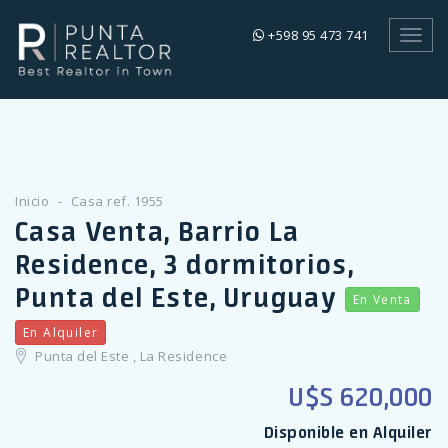
+598 95 473 741
Toggl
navig
Inicio
Casa ref. 1955
Casa Venta, Barrio La
Residence, 3 dormitorios,
Punta del Este, Uruguay
En Venta
En Alquiler
Punta del Este , La Residence
U$S 620,000
Disponible en Alquiler