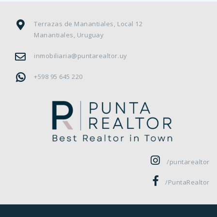
Terrazas de Manantiales, Local 12
Manantiales, Uruguay
inmobiliaria@puntarealtor.uy
+598 95 645 220
/puntarealtor
/PuntaRealtor