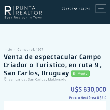
+598 95 473 741
Toggl
navig
Inicio
Campo ref. 1997
Venta de espectacular Campo
Criador o Turístico, en ruta 9 ,
San Carlos, Uruguay
En Venta
san carlos , San Carlos , Maldonado
U$S 830,000
Precio Hectárea U$S 0