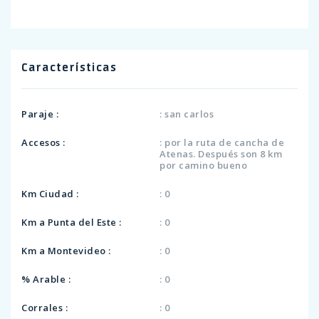
Características
Paraje :
: san carlos
Accesos :
: por la ruta de cancha de
Atenas. Después son 8 km
por camino bueno
Km Ciudad :
: 0
Km a Punta del Este :
: 0
Km a Montevideo :
: 0
% Arable :
: 0
Corrales :
: 0