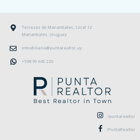
Terrazas de Manantiales, Local 12
Manantiales, Uruguay
inmobiliaria@puntarealtor.uy
+598 95 645 220
/puntarealtor
/PuntaRealtor