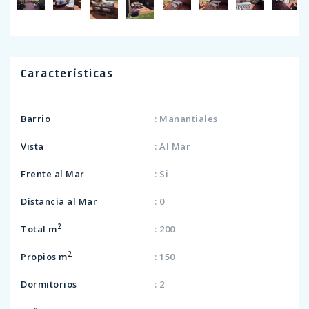
Características
Barrio
: Manantiales
Vista
: Al Mar
Frente al Mar
: Si
Distancia al Mar
: 0
2
Total m
: 200
2
Propios m
: 150
Dormitorios
: 2