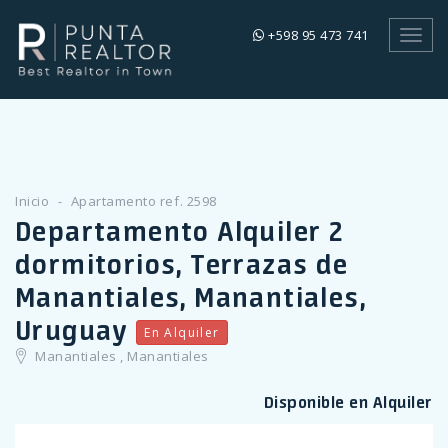
+598 95 473 741
Toggl
navig
Inicio
Apartamento ref. 2598
Departamento Alquiler 2
dormitorios, Terrazas de
Manantiales, Manantiales,
Uruguay
En Alquiler
Manantiales , Manantiales
Disponible en Alquiler