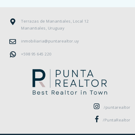
Terrazas de Manantiales, Local 12
Manantiales, Uruguay
inmobiliaria@puntarealtor.uy
+598 95 645 220
/puntarealtor
/PuntaRealtor