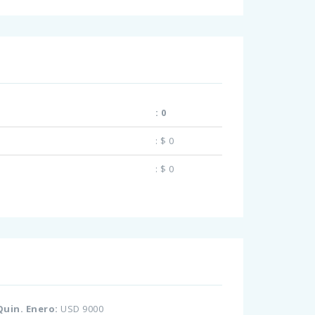
:
0
:
$ 0
:
$ 0
Quin. Enero:
USD 9000