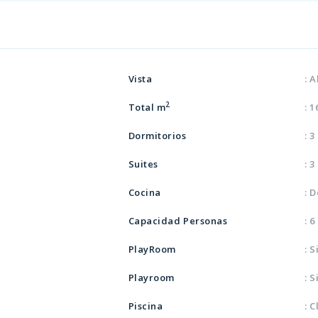
Vista
: 
2
Total m
: 
Dormitorios
: 3
Suites
: 3
Cocina
: 
Capacidad Personas
: 6
PlayRoom
: S
Playroom
: S
Piscina
: 