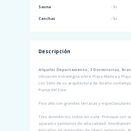
Sauna
: Si
Canchas
: Si
Descripción
Alquiler Departamento, 3 Dormitorios, Brav
Ubicación estratégica entre Playa Mansa y Playa
Los 360o de su arquitectura de diseño contempo
Punta del Este.
Piso alto con grandes terrazas y espectaculares
Tres dormitorios, todos en suite. Principal con
aparatos sanitarios de alta calidad. Amoblamient
Mesadas de materiales de última generación. Ar