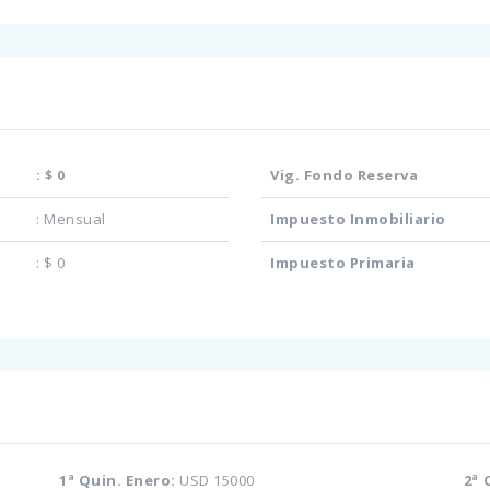
:
$ 0
Vig. Fondo Reserva
:
Mensual
Impuesto Inmobiliario
:
$ 0
Impuesto Primaria
1ª Quin. Enero:
USD 15000
2ª 