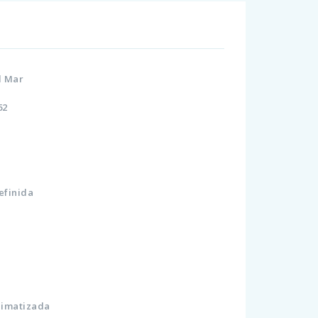
Al Mar
162
Definida
i
i
Climatizada