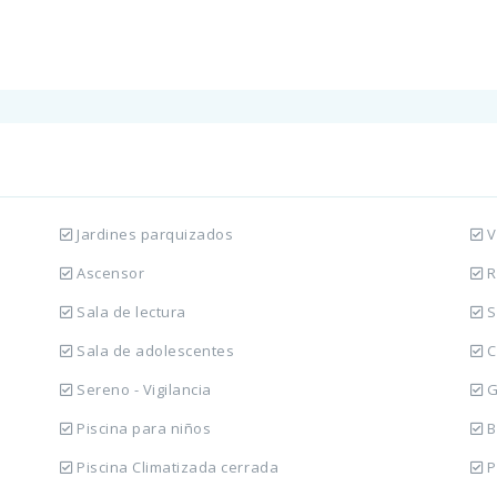
Jardines parquizados
V
Ascensor
R
Sala de lectura
S
Sala de adolescentes
C
Sereno - Vigilancia
G
Piscina para niños
B
Piscina Climatizada cerrada
P