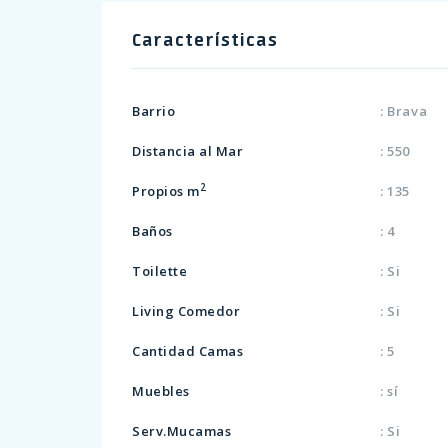
Características
Barrio
: Brava
Distancia al Mar
: 550
2
Propios m
: 135
Baños
: 4
Toilette
: Si
Living Comedor
: Si
Cantidad Camas
: 5
Muebles
: sí
Serv.Mucamas
: Si