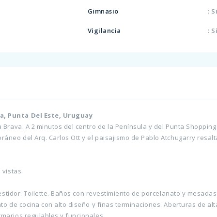
Gimnasio
: S
Vigilancia
: S
a, Punta Del Este, Uruguay
 Brava. A 2 minutos del centro de la Península y del Punta Shopping
ráneo del Arq. Carlos Ott y el paisajismo de Pablo Atchugarry resal
 vistas.
 vestidor. Toilette. Baños con revestimiento de porcelanato y mesada
o de cocina con alto diseño y finas terminaciones. Aberturas de alta
marios regulables y funcionales.