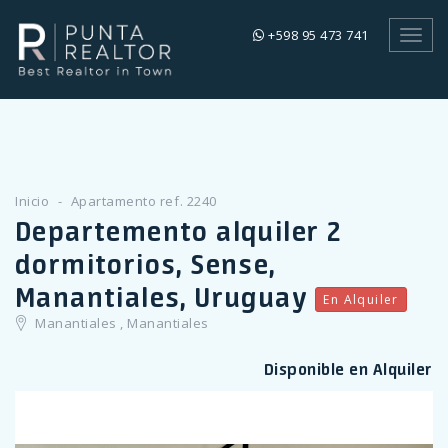
+598 95 473 741
Toggl
navig
Inicio
Apartamento ref. 2240
Departemento alquiler 2
dormitorios, Sense,
Manantiales, Uruguay
En Alquiler
Manantiales , Manantiales
Disponible en Alquiler