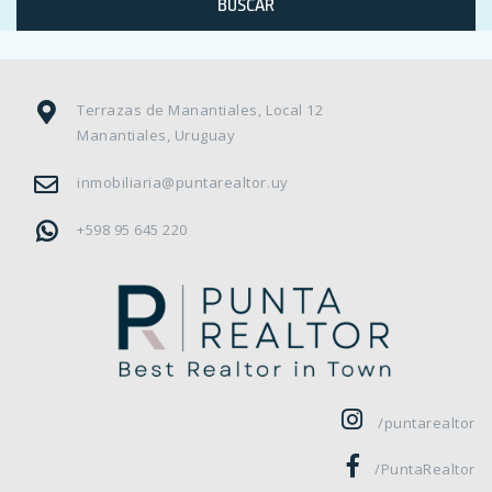
BUSCAR
Terrazas de Manantiales, Local 12
Manantiales, Uruguay
inmobiliaria@puntarealtor.uy
+598 95 645 220
/puntarealtor
/PuntaRealtor